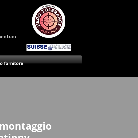
amentum
uo fornitore
i montaggio
atinny