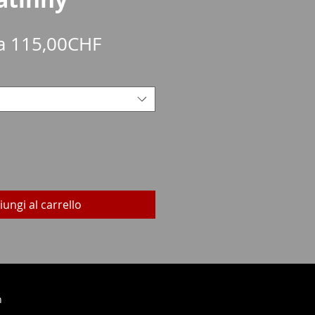
Prezzo
da
115,00CHF
scontato
iungi al carrello
h