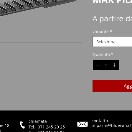
A partire 
variante
*
Seleziona
Quantità
*
Agg
contatto
chiamata
ie 18
imparm@bluewin.c
Tel.: 071 245 20 25
h