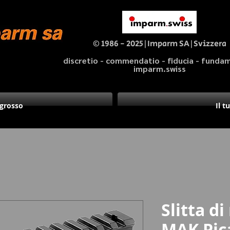
© 1986 - 2025|Imparm SA|Svizzera
discretio - commendatio - fiducia - fund
imparm.swiss
ngrosso
Il t
Slitta d
MAK Pic