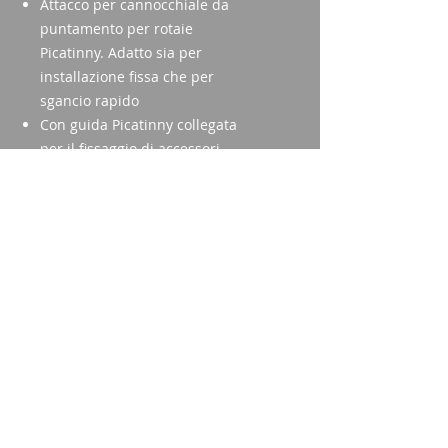
Attacco per cannocchiale da
puntamento per rotaie
Picatinny. Adatto sia per
installazione fissa che per
sgancio rapido
Con guida Picatinny collegata
per il fissaggio di accessori
aggiuntivi
Tutte le altezze, posizioni e
distanze dell'anello possono
essere determinate dal tiratore
stesso
La livella integrata aiuta a
correggere le pendenze
Imparm SA
Via delle industrie 18
9300 Wittenbach