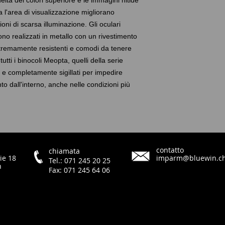
edeltà dei colori superiore e le immagini nitide
105 // 314
a l'area di visualizzazione migliorano
Campo visivo lato l
zioni di scarsa illuminazione. Gli oculari
6°
ono realizzati in metallo con un rivestimento
Distanza pupillare
tremamente resistenti e comodi da tenere
15 mm
Distanza minima di 
utti i binocoli Meopta, quelli della serie
3/9.8
e completamente sigillati per impedire
Diametro della pupil
o dall'interno, anche nelle condizioni più
4,2 mm
Numero crepuscola
20.5
Trasmissione alla lu
88%
Trasmissione al cre
contatto
chiamata
85%
ie 18
imparm@bluewin.c
Tel.: 071 245 20 25
larghezza degli occ
h
Fax: 071 245 64 06
56/74 mm
Intervallo di regol
diottrica
-4/4 D
Altezza (mm/pollici)