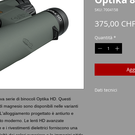
SKU: 7004158
375,00 CH
Quantità
*
Agg
Dati tecnici
va serie di binocoli Optika HD. Questi
 di magnesio sono disponibili nelle varianti
allargamento
L'alloggiamento progettato è antiurto e
10x
Diametro della lent
to moderno. Le lenti HD avanzate
42 mm
e i rivestimenti dielettrici forniscono una
Campo visivo (m/1.0