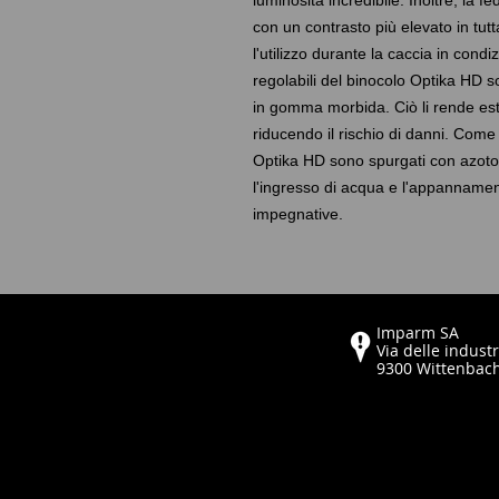
luminosità incredibile. Inoltre, la f
con un contrasto più elevato in tutt
l'utilizzo durante la caccia in condi
regolabili del binocolo Optika HD s
in gomma morbida. Ciò li rende es
riducendo il rischio di danni. Come t
Optika HD sono spurgati con azoto 
l'ingresso di acqua e l'appannament
impegnative.
Imparm SA
Via delle industr
9300 Wittenbac