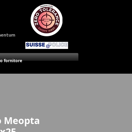
amentum
uo fornitore
o Meopta
8x25