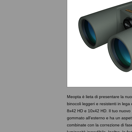
Meopta è lieta di presentare la nuo
binocoli leggeri e resistenti in lega
8x42 HD e 10x42 HD. Il tuo nuovo
gommato all'esterno e ha un aspet
combinate con la correzione di fase 