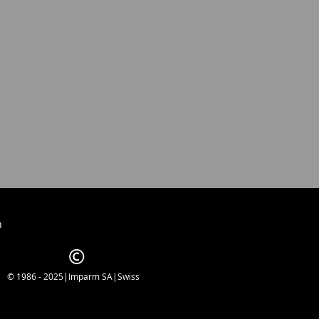
ente
osservazione (m/ft)
la d'uscita
re
ce del giorno
puscolo
h
hi
azione della compensazione
© 1986 - 2025|Imparm SA|Swiss