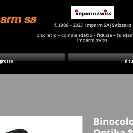
© 1986 - 2025|Imparm SA|Svizzera
discretio - commendatio - fiducia - fund
imparm.swiss
ngrosso
Il t
Binocol
Optika 