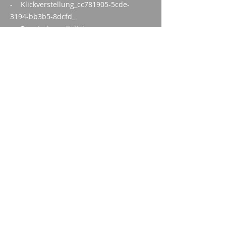
- Klickverstellung_cc781905-5cde-
3194-bb3b5-8dcfd_
- Regolazione diottrica
(Può essere combinato con
MAKdot S)
Montaggio:
Disponibile adattatore per MAK P-
Lock e MAKuick 3)
altezza complessiva:
Imparm SA
18,5 mm
Via delle industrie 18
8 mm
9300 Wittenbach
21 mm
chiamata
Tel.:
071 245 20 25
Fax:
071 245 64 06
contatto