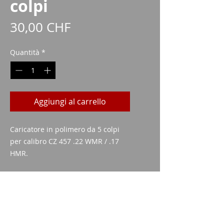
colpi
Prezzo
30,00 CHF
Quantità
*
Aggiungi al carrello
Caricatore in polimero da 5 colpi
per calibro CZ 457 .22 WMR / .17
HMR.
Dati tecnici
Calibro: .22 WMR / .17 HMR