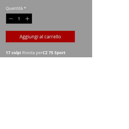
Quantità
*
Aggiungi al carrello
17 colpi
Rivista per
CZ 75 Sport
tattico
con
Calibro .40 S&W
Imparm SA
Via delle industrie 18
9300 Wittenbach
chiamata
Tel.:
071 245 20 25
Fax:
071 245 64 06