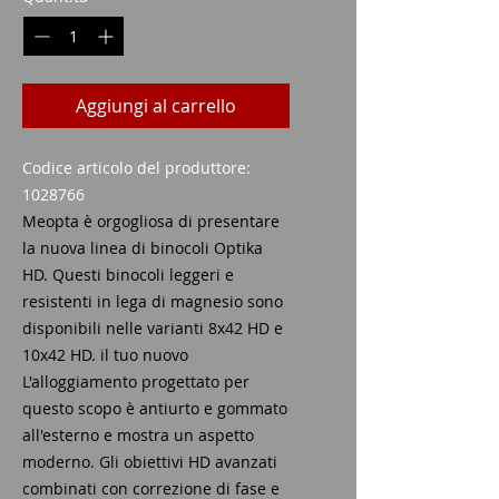
Aggiungi al carrello
Codice articolo del produttore:
1028766
Meopta è orgogliosa di presentare
la nuova linea di binocoli Optika
HD. Questi binocoli leggeri e
resistenti in lega di magnesio sono
disponibili nelle varianti 8x42 HD e
10x42 HD. il tuo nuovo
L'alloggiamento progettato per
questo scopo è antiurto e gommato
all'esterno e mostra un aspetto
moderno. Gli obiettivi HD avanzati
combinati con correzione di fase e