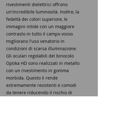
rivestimenti dielettrici offrono
un'incredibile luminosità. Inoltre, la
fedeltà dei colori superiore, le
immagini nitide con un maggiore
contrasto in tutto il campo visivo
migliorano l'uso venatorio in
condizioni di scarsa illuminazione.
Gli oculari regolabili del binocolo
Optika HD sono realizzati in metallo
con un rivestimento in gomma
morbida. Questo li rende
estremamente resistenti e comodi
da tenere riducendo il rischio di
danni. Come tutti i binocoli Meopta,
i binocoli della serie Optika HD
sono spurgati con azoto e
completamente sigillati per
impedire l'ingresso di acqua e
l'appannamento interno anche