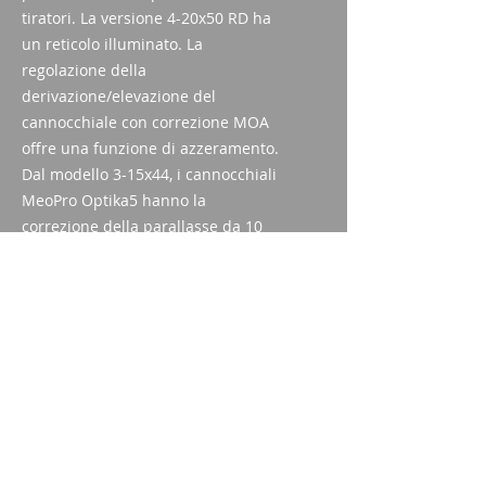
tiratori. La versione 4-20x50 RD ha
un reticolo illuminato. La
regolazione della
derivazione/elevazione del
cannocchiale con correzione MOA
offre una funzione di azzeramento.
Dal modello 3-15x44, i cannocchiali
MeoPro Optika5 hanno la
correzione della parallasse da 10
iarde all'infinito. La qualità
eccezionale è una cosa ovvia e ad
un prezzo estremamente
ragionevole.
Specifiche tecniche
allargamento