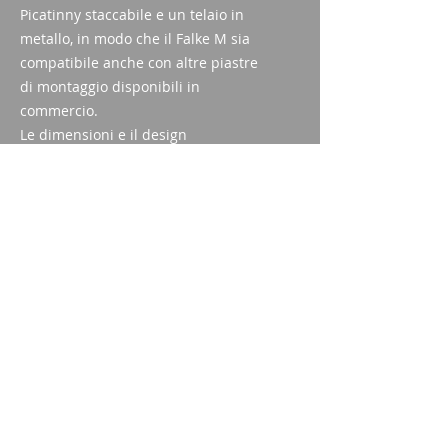
Picatinny staccabile e un telaio in
metallo, in modo che il Falke M sia
compatibile anche con altre piastre
di montaggio disponibili in
commercio.
Le dimensioni e il design
consentono anche il montaggio
diretto della slitta e del telaio su
pistole o concetti di ottica
secondaria a 45° per armi lunghe
Specifiche tecniche
allargamento
1x
reticolo
Punto da
Imparm SA
Via delle industrie 18
3 MOA
9300 Wittenbach
campo visivo (100
15.7