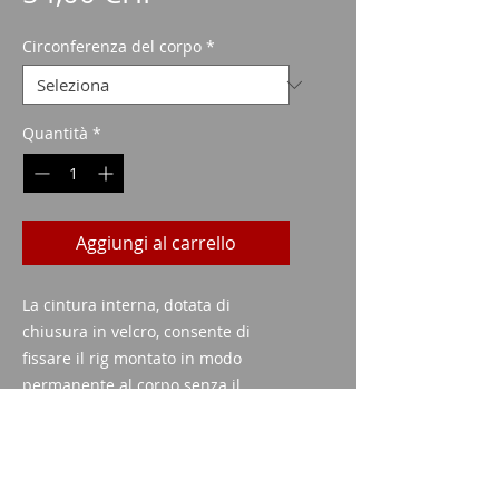
Circonferenza del corpo
*
Quantità
*
Aggiungi al carrello
La cintura interna, dotata di
chiusura in velcro, consente di
fissare il rig montato in modo
permanente al corpo senza il
fastidio di infilare la cintura.
Colore nero