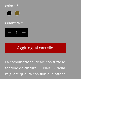
colore
*
Quantità
*
Aggiungi al carrello
La combinazione ideale con tutte le
fondine da cintura SICKINGER della
migliore qualità con fibbia in ottone
massiccio.
Colore: Nero o marrone
Imparm SA