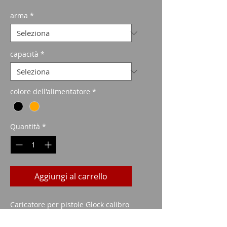
scontato
arma
*
capacità
*
colore dell'alimentatore
*
Quantità
*
Aggiungi al carrello
Caricatore per pistole Glock calibro
40 S&W in diverse misure