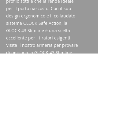
profilo sottile che la rende ideale 
per il porto nascosto. Con il suo 
design ergonomico e il collaudato 
sistema GLOCK Safe Action, la 
GLOCK 43 Slimline è una scelta 
eccellente per i tiratori esigenti. 
Visita il nostro armeria per provare 
di persona la GLOCK 43 Slimline - 
9mm con canna filettata e 
convincerti della sua qualità.
Dati tecnici
Calibro: 9mm Luger
sorta di approvazione
Filettatura: M12x0,75 destra
Sistema di attivazione: sistema
Certificato di acquisizione di
Safe Action®
armi (WES)
Capacità caricatore: 6
Carta d'identità/passaporto
Lunghezza canna: 86,5 mm
Imparm SA
Peso: