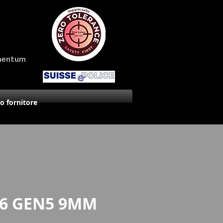
amentum
uo fornitore
26 GEN5 9MM