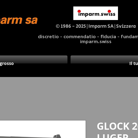
© 1986 - 2025|Imparm SA|Svizzera
discretio - commendatio - fiducia - fund
imparm.swiss
ngrosso
Il t
GLOCK 
LUGER