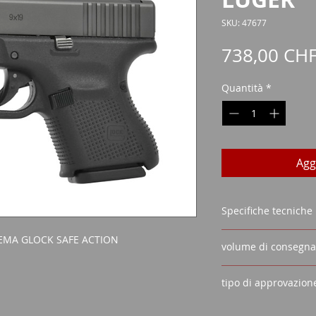
SKU: 47677
738,00 CH
Quantità
*
Agg
Specifiche tecniche
CALIBRO:
LUGER DA 
EMA GLOCK SAFE ACTION
volume di consegna
VISIERA: MIRA FISSA
LUNGHEZZA CORSA
PISTOLA SAFE A
CAPACITÀ DEL MAG
tipo di approvazion
2 RIVISTE
(FACOLTATIVO:
12/15/
1 AIUTO AL CARI
Licenza di acquis
PESO SENZA CARIC