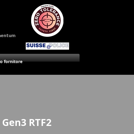
amentum
uo fornitore
9 Gen3 RTF2