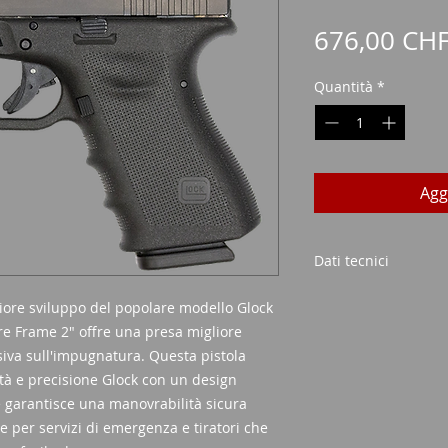
676,00 CH
Quantità
*
Agg
Dati tecnici
Calibro
: 9mm Lu
iore sviluppo del popolare modello Glock
Sistema di attiv
re Frame 2" offre una presa migliore
Capacità del car
iva sull'impugnatura. Questa pistola
Predefinito
: 
tà e precisione Glock con un design
Facoltativo
: 
Lunghezza cann
 garantisce una manovrabilità sicura
Peso
:
ale per servizi di emergenza e tiratori che
senza caricat