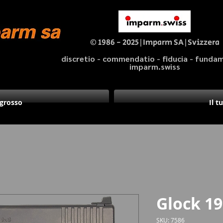
© 1986 - 2025|Imparm SA|Svizzera
discretio - commendatio - fiducia - fund
imparm.swiss
ngrosso
Il t
Glock 1
SKU: 7586