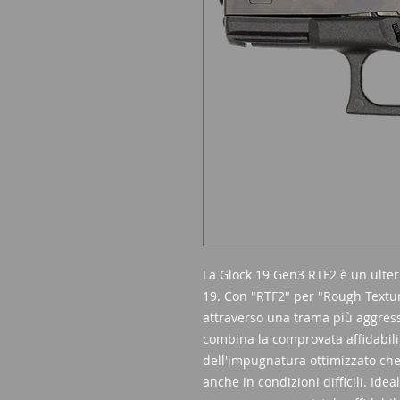
La Glock 19 Gen3 RTF2 è un ulter
19. Con "RTF2" per "Rough Textu
attraverso una trama più aggress
combina la comprovata affidabili
dell'impugnatura ottimizzato che
anche in condizioni difficili. Ide