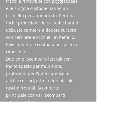
tracolla rimovibile con poggiaspalla
e le singole custodie hanno un
occhiello per appenderlo. Per una
facile protezione, le custodie hanno
Robuste cerniere a doppio cursore
con cerniere e occhielli in metallo.
Rivestimento e custodia per pistola
rimovibile.
Due ampi scomparti laterali con
molto spazio per munizioni,
protezioni per l'udito, utensili e
altri accessori, oltre a due piccole
tasche frontali. Scomparto
principale con vari scomparti
intermedi, la borsa ha due cerniere
e un ampio passante per
un'apertura facile e veloce dello
scomparto principale. La tracolla è
imbottita e regolabile in lunghezza.