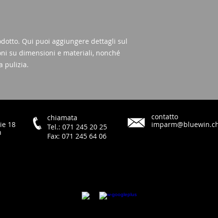
fiducia dei tuoi clien
ottimo modo per aum
tuo negozio online. 
negozio è rispettabil
dotto. Qui puoi aggiungere dettagli sul 
oni su dimensioni e materiali, nonché 
a pulizia.
contatto
chiamata
ie 18
imparm@bluewin.c
Tel.: 071 245 20 25
h
Fax: 071 245 64 06