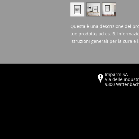
Questa è una descrizione del pro
tuo prodotto, ad es. B. Informazi
istruzioni generali per la cura e l
Imparm SA
Via delle industr
9300 Wittenbac