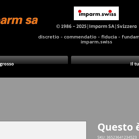
© 1986 - 2025|Imparm SA|Svizzera
discretio - commendatio - fiducia - fund
imparm.swiss
ngrosso
Il t
Questo 
SKU: 36523641234523