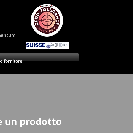
amentum
uo fornitore
è un prodotto