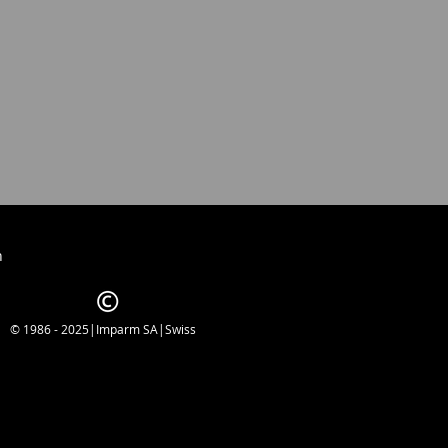
ti.
entare la fiducia dei clienti nel
Qui puoi dimostrare che il tuo
e e affidabile.
h
© 1986 - 2025|Imparm SA|Swiss