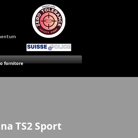
amentum
uo fornitore
na TS2 Sport