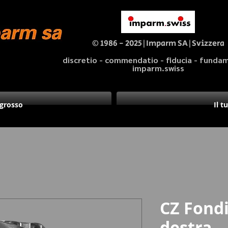
© 1986 - 2025|Imparm SA|Svizzera
discretio - commendatio - fiducia - fund
imparm.swiss
ngrosso
Il t
CZ Fondi
destra