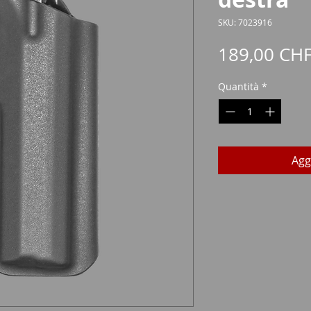
SKU: 7023916
189,00 CH
Quantità
*
Agg