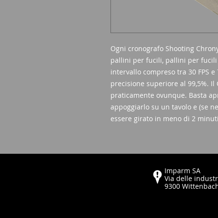
Ogni cronografo Shooting Chrony®
pallini per fucili, pallini per fuc
intervallo compreso tra 30 FPS e
precisione superiore al 99,5%. Il
praticamente ovunque. Basta apri
appoggiarlo su un tavolo e (se ne
essere girato in meno di 2 minut
Imparm SA
Via delle industr
9300 Wittenbac