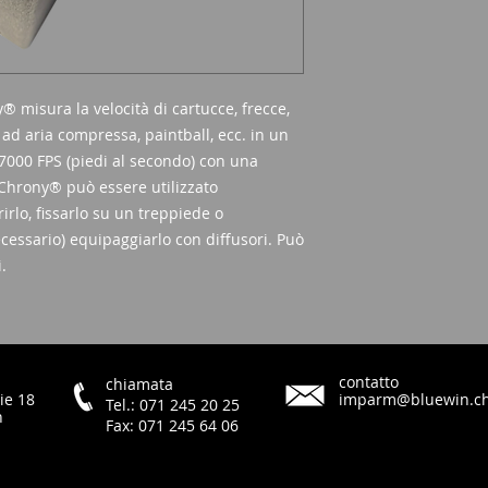
 misura la velocità di cartucce, frecce,
ili ad aria compressa, paintball, ecc. in un
 7000 FPS (piedi al secondo) con una
 Chrony® può essere utilizzato
rlo, fissarlo su un treppiede o
cessario) equipaggiarlo con diffusori. Può
i.
contatto
chiamata
ie 18
imparm@bluewin.c
Tel.: 071 245 20 25
h
Fax: 071 245 64 06