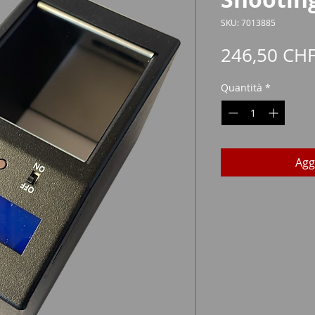
SKU: 7013885
246,50 CH
Quantità
*
Agg