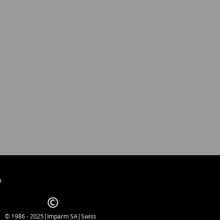
h
© 1986 - 2025|Imparm SA|Swiss