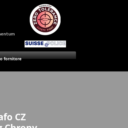
amentum
uo fornitore
afo CZ
g Chrony