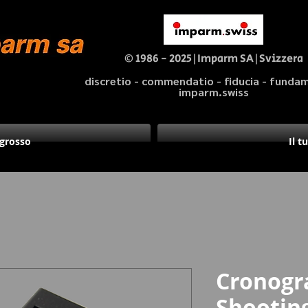
© 1986 - 2025|Imparm SA|Svizzera
discretio - commendatio - fiducia - fund
imparm.swiss
ngrosso
Il t
Cronogr
Shootin