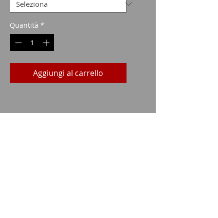
Quantità
*
Aggiungi al carrello
Imparm SA
Via delle industrie 18
9300 Wittenbach
chiamata
Tel.:
071 245 20 25