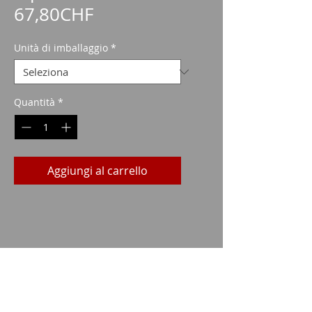
Prezzo
67,80CHF
scontato
Unità di imballaggio
*
Quantità
*
Aggiungi al carrello
Dati tecnici