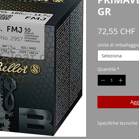
GR
P
72,55 CHF
Unità di imballaggi
Seleziona
Quantità
*
Agg
Specifiche tecniche
CALIBRO:
30-06