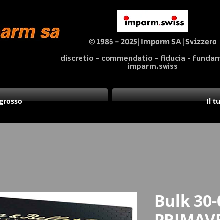
© 1986 - 2025|Imparm SA|Svizzera
discretio - commendatio - fiducia - fund
imparm.swiss
ngrosso
Il t
Bulk 30-
PRIMAVE