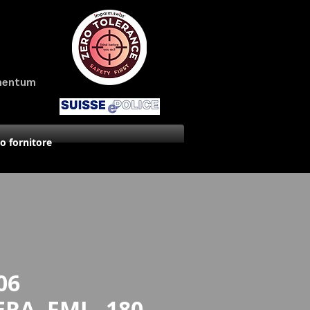
amentum
uo fornitore
06
RA. FMJ - 180