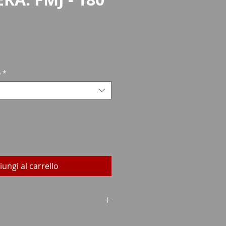
rezzo
o
*
iungi al carrello