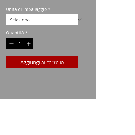
scontato
Unità di imballaggio
*
Quantità
*
Aggiungi al carrello
Dati tecnici
CALIBRO:
.223
TIPO:
FMJ