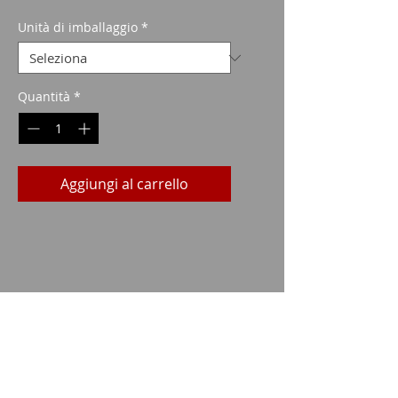
scontato
Unità di imballaggio
*
Quantità
*
Aggiungi al carrello
Dati tecnici
CALIBRO:
.222
TIPO:
SP