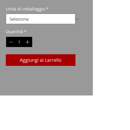
scontato
Unità di imballaggio
*
Quantità
*
Aggiungi al carrello
Dati tecnici
CALIBRO:
.222
TIPO:
FMJ