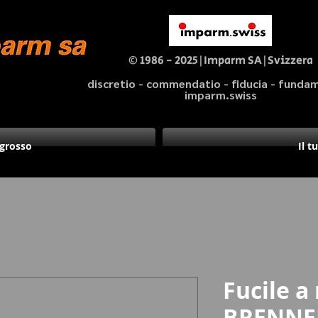
© 1986 - 2025|Imparm SA|Svizzera
discretio - commendatio - fiducia - fund
imparm.swiss
ngrosso
Il t
Fucile a
BRENNER