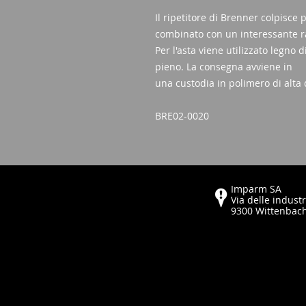
Il ripetitore di Brenner colpisce
combinato con un interessante r
Per l'asta viene utilizzato legno 
pieno. La consegna avviene in
una custodia in polimero di alta 
BRE02-0020
Imparm SA
Via delle industr
9300 Wittenbac