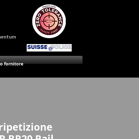
amentum
uo fornitore
 ripetizione
 BR20 Rail