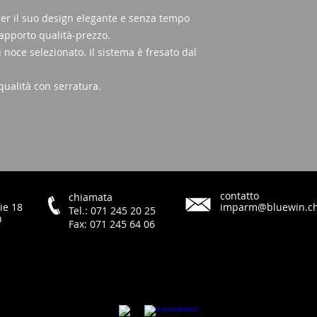
 per il suo design elegante e senza tempo
apporto qualità-prezzo.
di noce selezionato. Il sistema è fresato dal
qualità con serratura.
contatto
chiamata
ie 18
imparm@bluewin.c
Tel.: 071 245 20 25
h
Fax: 071 245 64 06