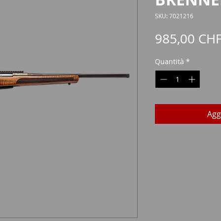
SKU: 7021216
985,00 CH
Quantità
*
Agg