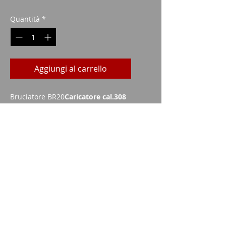
Quantità
*
Aggiungi al carrello
Bruciatore BR20
Caricatore cal.308
da 3 colpi
Imparm SA
Via delle industrie 18
9300 Wittenbach
chiamata
Tel.:
071 245 20 25
Fax:
071 245 64 06