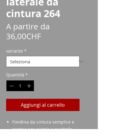
laterale da
cintura 264
A partire da
Prezzo
36,00CHF
scontato
variante
*
Quantità
*
Aggiungi al carrello
Fondina da cintura semplice e
pratica per pistole e rivoltelle
Disponibile con passanti per