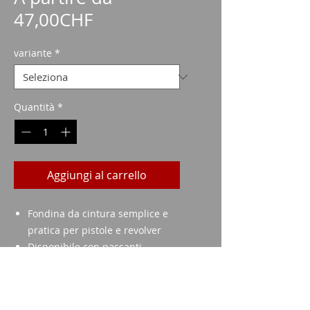
Prezzo
47,00CHF
scontato
variante
*
Quantità
*
Aggiungi al carrello
Fondina da cintura semplice e
pratica per pistole e revolver
Disponibile con passanti
(Mod.204, 205), oppure Klipp(S)
Chiusura in un pezzo o in due
pezzi, regolabile in lunghezza