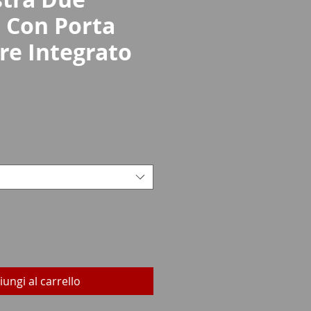
 Con Porta
re Integrato
rezzo
iungi al carrello