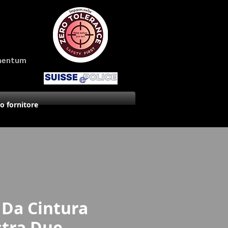
amentum
uo fornitore
 Da Cintura
tra Due