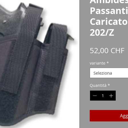
Passanti
Caricato
202/Z
P
52,00 CHF
variante
*
Seleziona
Quantità
*
Agg