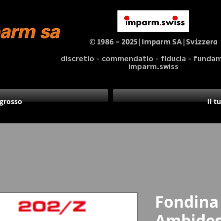
© 1986 - 2025|Imparm SA|Svizzera
discretio - commendatio - fiducia - fund
imparm.swiss
ngrosso
Il t
Fondina
Ambides