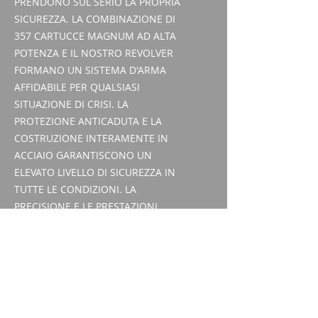
PRENDONO SUL SERIO LA PROPRIA
SICUREZZA. LA COMBINAZIONE DI
357 CARTUCCE MAGNUM AD ALTA
POTENZA E IL NOSTRO REVOLVER
FORMANO UN SISTEMA D'ARMA
AFFIDABILE PER QUALSIASI
SITUAZIONE DI CRISI. LA
PROTEZIONE ANTICADUTA E LA
COSTRUZIONE INTERAMENTE IN
ACCIAIO GARANTISCONO UN
ELEVATO LIVELLO DI SICUREZZA IN
TUTTE LE CONDIZIONI. LA
PRECISIONE E LE PRESTAZIONI
DELLA VERSIONE DA 6 POLLICI
RAPPRESENTANO UNA SFIDA PER I
CACCIATORI CHE UTILIZZANO FUCILI
CORTI