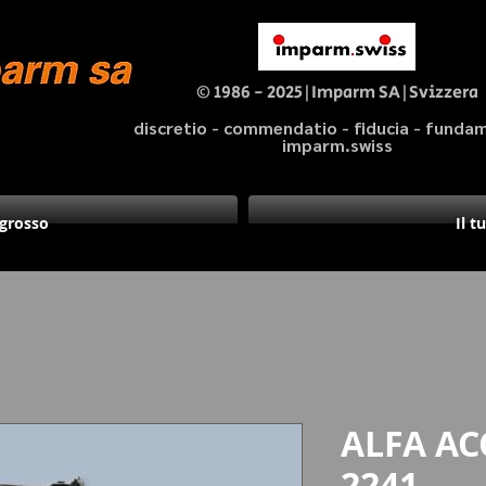
© 1986 - 2025|Imparm SA|Svizzera
discretio - commendatio - fiducia - fund
imparm.swiss
ngrosso
Il t
ALFA ACC
2241