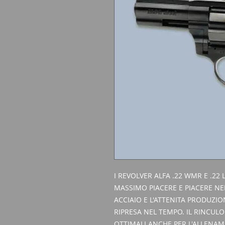
I REVOLVER ALFA .22 WMR E .22
MASSIMO PIACERE E PIACERE NEL
ACCIAIO E L'ATTENITA PRODUZI
RIPRESA NEL TEMPO. IL RINCUL
OTTIMALI ANCHE PER L'ALLENAME