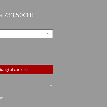
Prezzo
da
733,50CHF
scontato
iungi al carrello
EVOLVER
ne
CILE LUNGO
LE
quisizione di armi (WES)