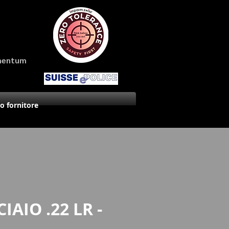
amentum
uo fornitore
IAIO .22 LR -