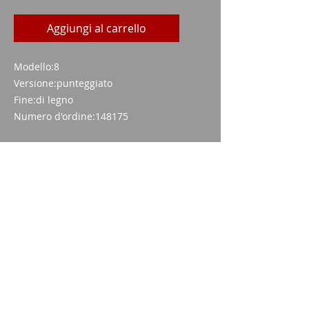
Aggiungi al carrello
Modello:
8
Versione:
punteggiato
Fine:
di legno
Numero d'ordine:
148175
Imparm SA
Via delle industrie 18
9300 Wittenbach
chiamata
Tel.:
071 245 20 25
Fax:
071 245 64 06