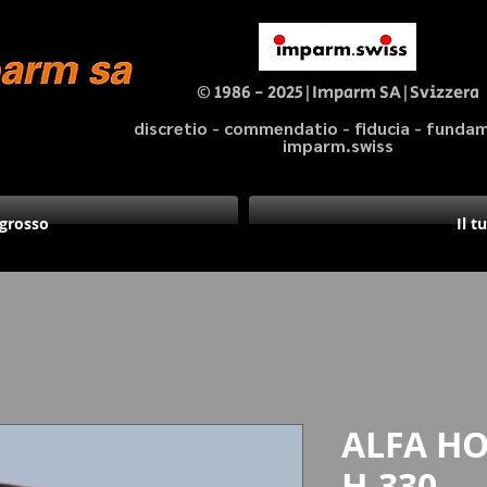
© 1986 - 2025|Imparm SA|Svizzera
discretio - commendatio - fiducia - fund
imparm.swiss
ngrosso
Il t
ALFA HO
H-330