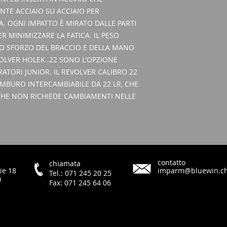
LUNGHEZZA COR
Carta d'identità
TE ACCIAIO SU ACCIAIO PER
CAPACITÀ DEL M
. OGNI IMPATTO È MIRATO DALLE PARTI
PESO:
810G
R MINIMIZZARE LA FATICA. IL PESO
O SFORZO DEL BRACCIO E DELLA MANO
VOLVER HOLEK .22 SONO L'OPZIONE
RATORI JUNIOR. IL REVOLVER CALIBRO 22
MBURO INTERCAMBIABILE DA 22 LR, CHE
CHE NON RICHIEDE CAMBIAMENTI NELLE
contatto
chiamata
ie 18
imparm@bluewin.c
Tel.: 071 245 20 25
h
Fax: 071 245 64 06