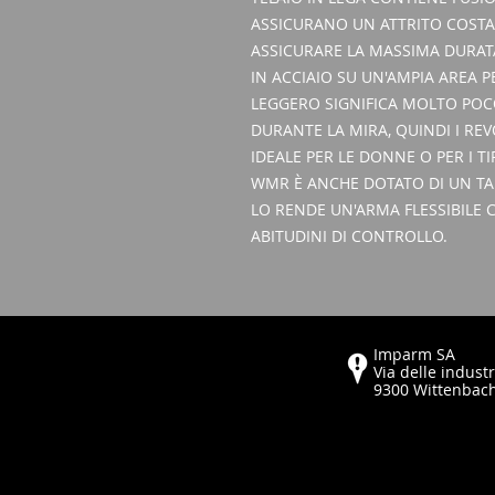
ASSICURANO UN ATTRITO COSTAN
ASSICURARE LA MASSIMA DURATA
IN ACCIAIO SU UN'AMPIA AREA PE
LEGGERO SIGNIFICA MOLTO POC
DURANTE LA MIRA, QUINDI I RE
IDEALE PER LE DONNE O PER I TI
WMR È ANCHE DOTATO DI UN TA
LO RENDE UN'ARMA FLESSIBILE 
ABITUDINI DI CONTROLLO.
Imparm SA
Via delle industr
9300 Wittenbac