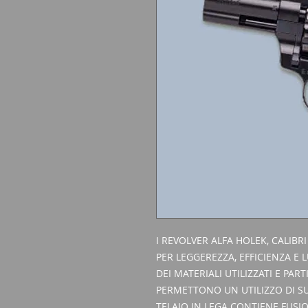
I REVOLVER ALFA HOLEK, CALIBRI
PER LEGGEREZZA, EFFICIENZA E
DEI MATERIALI UTILIZZATI E PAR
PERMETTONO UN UTILIZZO DI SU
TELAIO IN LEGA CONTIENE FUSIO