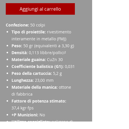
Aggiungi al carrello
Confezione:
50 colpi
Tipo di proiettile:
rivestimento
interamente in metallo (FMJ)
Peso:
50 gr (equivalenti a 3,30 g)
Densità:
0,113 libbre/pollici²
Materiale guaina:
CuZn 30
Coefficiente balistico (G1):
0,031
Peso della cartuccia:
5,2 g
Lunghezza:
23,00 mm
Materiale della manica:
ottone
di fabbrica
Fattore di potenza stimato:
37,4 kgr·fps
+P Munizioni:
No
Utilizzo consigliato:
poligono di
tiro, competizione