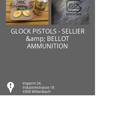
GLOCK PISTOLS - SELLIER
&amp; BELLOT
AMMUNITION
Imparm SA
Industriestrasse 18
9300 Wittenbach
Call
Tel.:
071 245 20 25
Fax:
071 245 64 06